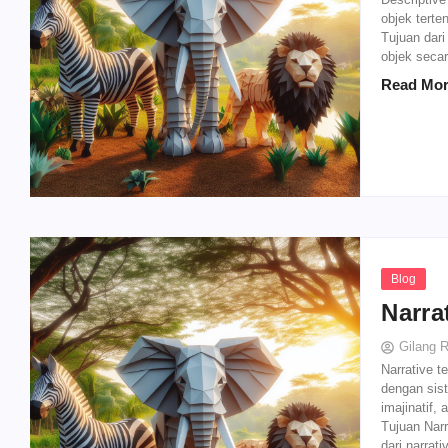
objek terte
Tujuan dar
objek secara
Read Mo
Blog
Narra
Gilang 
Narrative t
dengan sist
imajinatif, 
Tujuan Narr
dari narrati