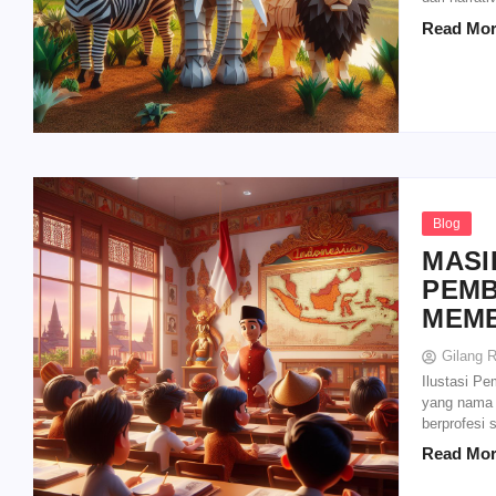
Read Mo
Blog
MASI
PEMB
MEMB
Gilang 
Ilustasi Pe
yang nama n
berprofesi 
Read Mo