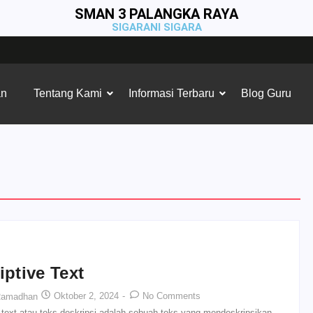
SMAN 3 PALANGKA RAYA
SIGARANI SIGARA
an
Tentang Kami
Informasi Terbaru
Blog Guru
iptive Text
Oktober 2, 2024
-
No Comments
Ramadhan
 text atau teks deskripsi adalah sebuah teks yang mendeskripsikan