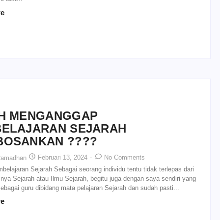
re
H MENGANGGAP
ELAJARAN SEJARAH
OSANKAN ????
Februari 13, 2024
-
No Comments
Ramadhan
mbelajaran Sejarah Sebagai seorang individu tentu tidak terlepas dari
ya Sejarah atau Ilmu Sejarah, begitu juga dengan saya sendiri yang
sebagai guru dibidang mata pelajaran Sejarah dan sudah pasti...
re