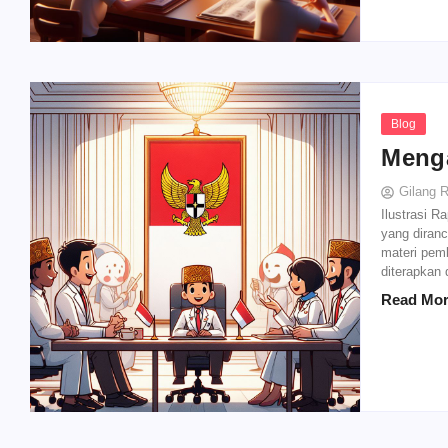
Blog
Meng
Gilang 
Ilustrasi 
yang diran
materi pemb
diterapkan 
Read Mo