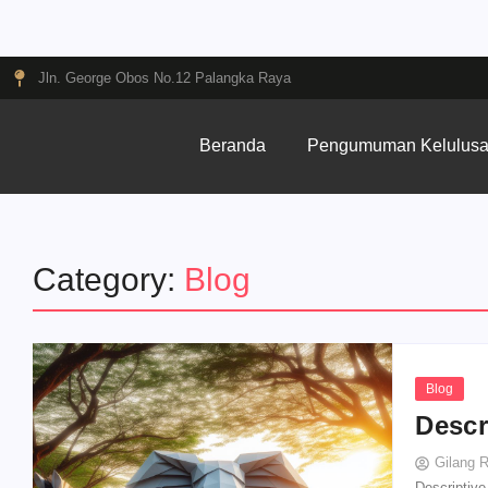
Jln. George Obos No.12 Palangka Raya
Beranda
Pengumuman Kelulus
Category:
Blog
Blog
Descr
Gilang 
Descriptive