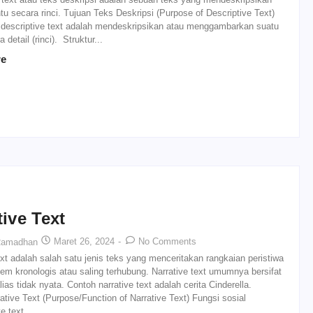
ntu secara rinci. Tujuan Teks Deskripsi (Purpose of Descriptive Text)
i descriptive text adalah mendeskripsikan atau menggambarkan suatu
 detail (rinci). Struktur...
re
tive Text
Maret 26, 2024
-
No Comments
Ramadhan
ext adalah salah satu jenis teks yang menceritakan rangkaian peristiwa
em kronologis atau saling terhubung. Narrative text umumnya bersifat
alias tidak nyata. Contoh narrative text adalah cerita Cinderella.
ative Text (Purpose/Function of Narrative Text) Fungsi sosial
ve text...