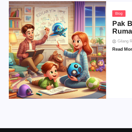
Blog
Pak B
Rum
Gilang 
Read Mo