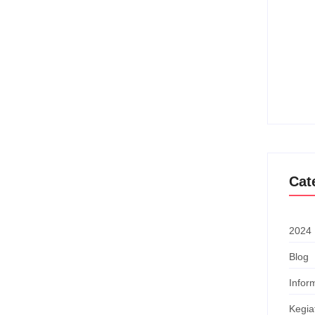
Upac
Mena
Nasi
Sep
an Papan Tulis Interaktif,
 Digital di Kalteng
ak menuju era digital. Hal ini ditandai dengan penyerahan
Cat
n Tengah melalui Dinas Pendidikan kepada SMA Negeri...
2024
Blog
Infor
Kegia