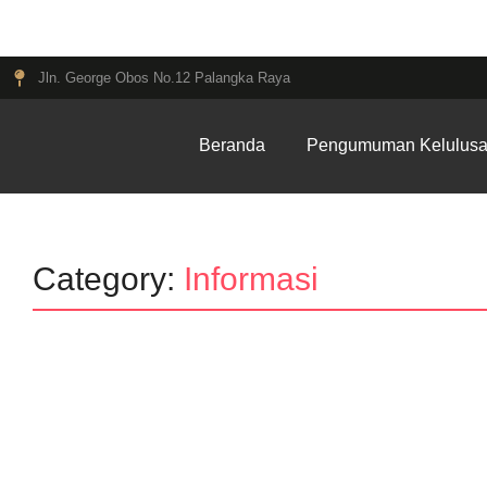
Jln. George Obos No.12 Palangka Raya
Beranda
Pengumuman Kelulus
Category:
Informasi