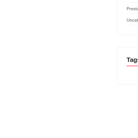
Prest
Uncat
Tag
anganan Kekerasan
 sebuah kegiatan pelatihan yang bertujuan untuk