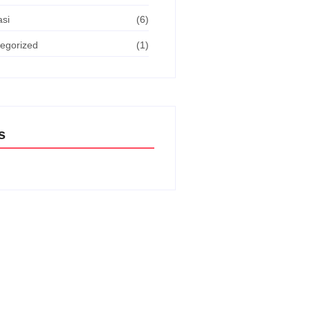
asi
(6)
egorized
(1)
s