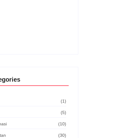
ara Bendera: Momentum
namkan Disiplin dan Semangat
onalisme
tember 1, 2025
egories
(1)
(5)
masi
(10)
tan
(30)