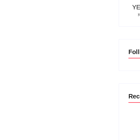
YE
Fol
Rec
alangka Raya: Dari Pesan
i HUT RI ke-80