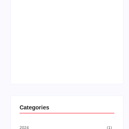
Upacara Bendera: Momentum Menanamkan
Disiplin dan Semangat Nasionalisme
September 1, 2025
Categories
2024
(1)