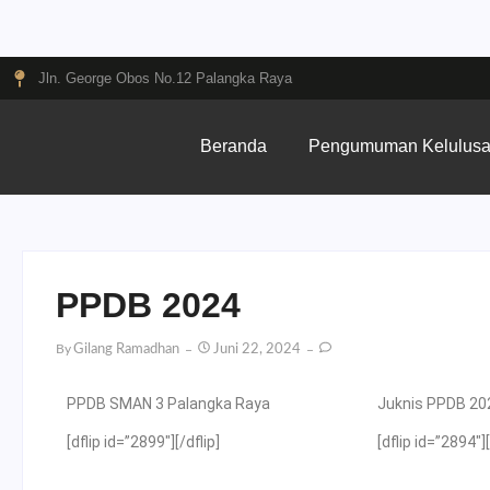
Jln. George Obos No.12 Palangka Raya
Beranda
Pengumuman Kelulus
PPDB 2024
By
Gilang Ramadhan
Juni 22, 2024
PPDB SMAN 3 Palangka Raya
Juknis PPDB 20
[dflip id=”2899″][/dflip]
[dflip id=”2894″][