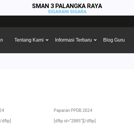
SMAN 3 PALANGKA RAYA
SIGARANI SIGARA
an
Tentang Kami
Informasi Terbaru
Blog Guru
24
Paparan PPDB 2024
/dflip]
[dflip id=”2885″][/dflip]