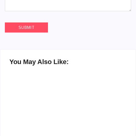
You May Also Like:
Pesan Kepedulian
Fasilitas Sekolah
Menggema di Upacara
Awali Tahun 2026 dengan
Senin SMAN 3 Palangka
Upacara dan Penyerahan
Raya
Piala Prestasi