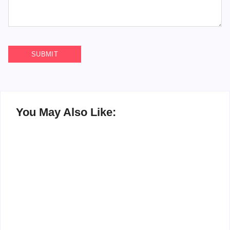
You May Also Like:
Pesan Kepedulian
Fasilitas Sekolah
Menggema di Upacara
Awali Tahun 2026 dengan
Senin SMAN 3 Palangka
Upacara dan Penyerahan