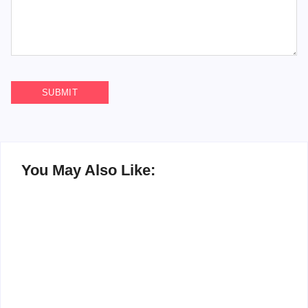
You May Also Like:
Pesan Kepedulian
Fasilitas Sekolah
Menggema di Upacara
Awali Tahun 2026 dengan